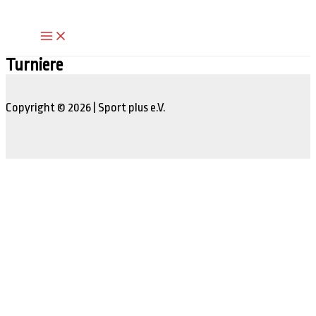
Zum
Inhalt
Main
springen
Menu
Turniere
Copyright © 2026 | Sport plus e.V.