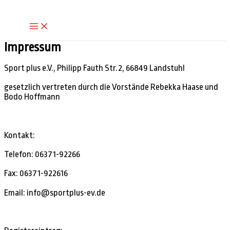
Zum
Inhalt
Main
springen
Menu
Impressum
Sport plus e.V., Philipp Fauth Str.2, 66849 Landstuhl
gesetzlich vertreten durch die Vorstände Rebekka Haase und
Bodo Hoffmann
Kontakt:
Telefon: 06371-92266
Fax: 06371-922616
Email: info@sportplus-ev.de