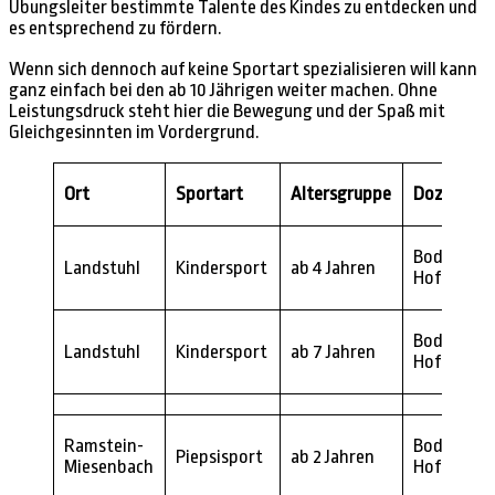
Übungsleiter bestimmte Talente des Kindes zu entdecken und
es entsprechend zu fördern.
Wenn sich dennoch auf keine Sportart spezialisieren will kann
ganz einfach bei den ab 10 Jährigen weiter machen. Ohne
Leistungsdruck steht hier die Bewegung und der Spaß mit
Gleichgesinnten im Vordergrund.
Ort
Sportart
Altersgruppe
Dozent
Bodo
Landstuhl
Kindersport
ab 4 Jahren
Hoffmann
Bodo
Landstuhl
Kindersport
ab 7 Jahren
Hoffmann
Ramstein-
Bodo
Piepsisport
ab 2 Jahren
Miesenbach
Hoffmann